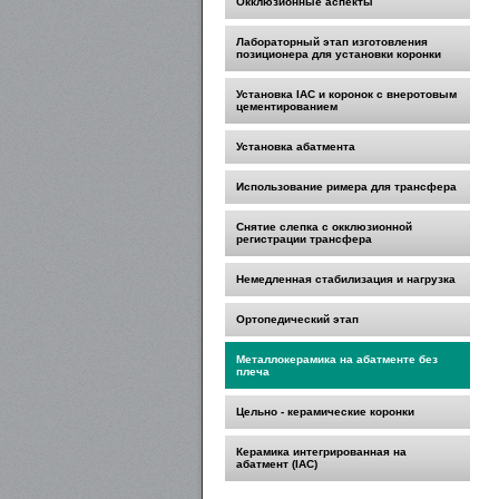
Окклюзионные аспекты
Лабораторный этап изготовления
позиционера для установки коронки
Установка IAC и коронок с внеротовым
цементированием
Установка абатмента
Использование римера для трансфера
Снятие слепка с окклюзионной
регистрации трансфера
Немедленная стабилизация и нагрузка
Ортопедический этап
Металлокерамика на абатменте без
плеча
Цельно - керамические коронки
Керамика интегрированная на
абатмент (IAC)