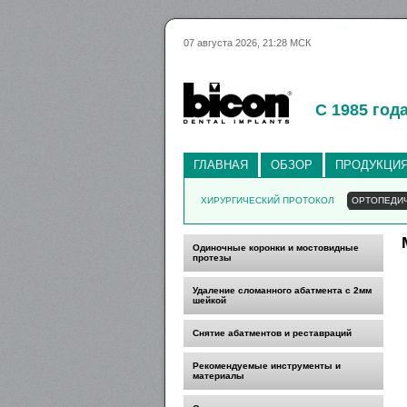
07 августа 2026, 21:28 МСК
С 1985 год
ГЛАВНАЯ
ОБЗОР
ПРОДУКЦИ
ХИРУРГИЧЕСКИЙ ПРОТОКОЛ
ОРТОПЕДИ
Одиночные коронки и мостовидные
протезы
Удаление сломанного абатмента с 2мм
шейкой
Снятие абатментов и реставраций
Рекомендуемые инструменты и
материалы