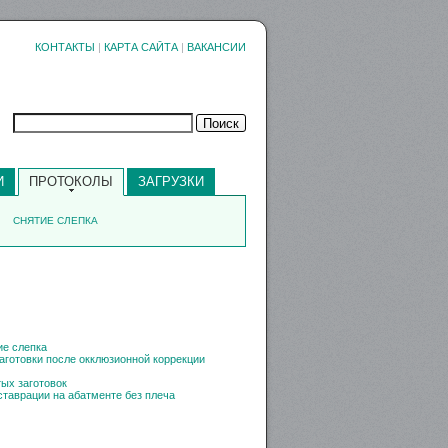
КОНТАКТЫ
|
КАРТА САЙТА
|
ВАКАНСИИ
И
ПРОТОКОЛЫ
ЗАГРУЗКИ
СНЯТИЕ СЛЕПКА
ие слепка
аготовки после окклюзионной коррекции
ых заготовок
таврации на абатменте без плеча