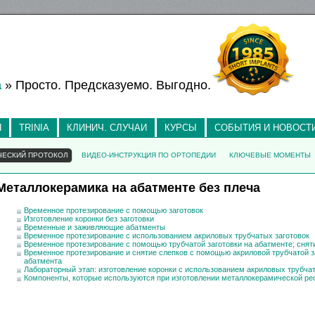
а
» Просто. Предсказуемо. Выгодно.
Я
TRINIA
КЛИНИЧ. СЛУЧАИ
КУРСЫ
СОБЫТИЯ И НОВОСТ
ЧЕСКИЙ ПРОТОКОЛ
ВИДЕО-ИНСТРУКЦИЯ ПО ОРТОПЕДИИ
КЛЮЧЕВЫЕ МОМЕНТЫ
Металлокерамика на абатменте без плеча
Временное протезирование с помощью заготовок
Изготовление коронки без заготовки
Временные и заживляющие абатменты
Временное протезирование с использованием акриловых трубчатых заготовок
Временное протезирование с помощью трубчатой заготовки на абатменте; снят
Временное протезирование и снятие слепков с помощью акриловой трубчатой з
абатмента
Лабораторный этап: изготовление коронки с использованием акриловых трубчат
Компоненты, которые используются при изготовлении металлокерамической рес