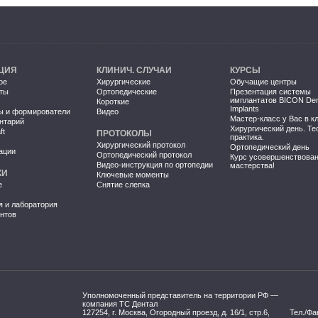
ЦИЯ
КЛИНИЧ. СЛУЧАИ
КУРСЫ
ое
Хирургические
Обучащие центры
ты
Ортопедические
Презентация системы
имплантатов BICON Den
Короткие
Implants
ы и формирователи
Видео
Мастер-класс у Вас в к
нтарий
Хирургический день. Те
ft
ПРОТОКОЛЫ
практика.
Хирургический протокол
Ортопедический день
ации
Ортопедический протокол
Курс усовершенствова
Видео-инструкция по ортопедии
мастерства!
КИ
Ключевые моменты
е
Снятие слепка
я и лаборатория
нтов
Уполномоченный представитель на территории РФ —
компания ТС Дентал
127254, г. Москва, Огородный проезд, д. 16/1, стр.6,
Тел./Фа