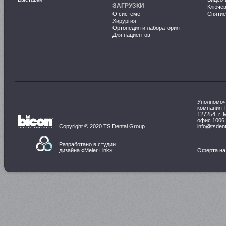
ЗАГРУЗКИ
Ключе
О системе
Снятие
Хирургия
Ортопедия и лаборатория
Для пациентов
Уполномоч
компания 
127254, г. 
офис 1006
Copyright © 2020 TS Dental Group
info@tsdent
Разработано в студии
дизайна «
Meier Link
»
Оферта на