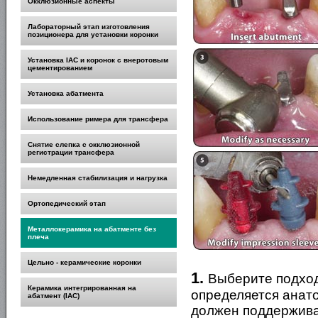
Окклюзионные аспекты
Лабораторный этап изготовления
позиционера для установки коронки
Установка IAC и коронок с внеротовым
цементированием
Установка абатмента
Использование римера для трансфера
Снятие слепка с окклюзионной
регистрации трансфера
Немедленная стабилизация и нагрузка
Ортопедический этап
Металлокерамика на абатменте без
плеча
Цельно - керамические коронки
1.
Выберите подход
Керамика интегрированная на
определяется анат
абатмент (IAC)
должен поддерживат