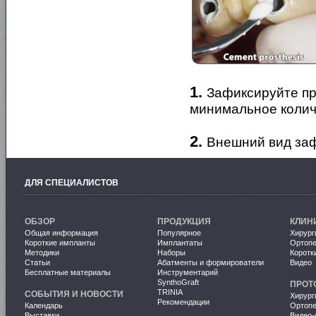
1.
Зафиксируйте пр
минимальное колич
2.
Внешний вид заф
ДЛЯ СПЕЦИАЛИСТОВ
ОБЗОР
ПРОДУКЦИЯ
КЛИН
Общая информация
Популярное
Хирург
Короткие импланты
Имплантаты
Ортопе
Методики
Наборы
Коротк
Статьи
Абатменты и формирователи
Видео
Бесплатные материалы
Инструментарий
SynthoGraft
ПРОТ
TRINIA
СОБЫТИЯ И НОВОСТИ
Хирург
Рекомендации
Календарь
Ортопе
Выставки
Видео-