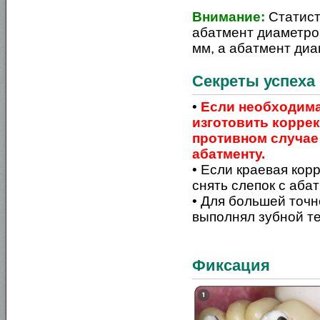
Внимание:
Статист
абатмент диаметром
мм, а абатмент диам
Секреты успеха
•
Если необходима
изготовить корре
противном случае
абатменту.
• Если краевая кор
снять слепок с аба
• Для большей точ
выполнял зубной те
Фиксация