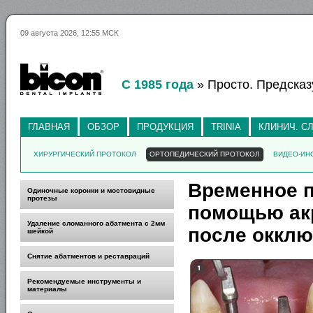
09 августа 2026, 12:55 МСК
С 1985 года
» Просто. Предсказ
ГЛАВНАЯ
ОБЗОР
ПРОДУКЦИЯ
TRINIA
КЛИНИЧ. С
ХИРУРГИЧЕСКИЙ ПРОТОКОЛ
ОРТОПЕДИЧЕСКИЙ ПРОТОКОЛ
ВИДЕО-ИН
Временное п
Одиночные коронки и мостовидные
протезы
помощью акр
Удаление сломанного абатмента с 2мм
после окклю
шейкой
Снятие абатментов и реставраций
Рекомендуемые инструменты и
материалы