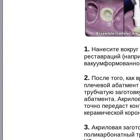
1.
Нанесите вокруг
реставраций (напри
вакуумформованной
2.
После того, как 
плечевой абатмент 
трубчатую заготовк
абатмента. Акрило
точно передаст ко
керамической корон
3.
Акриловая загото
поликарбонатный т