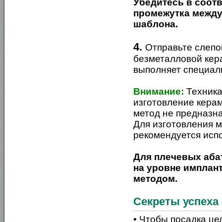
Убедитесь в соотв
промежутка между
шаблона.
4.
Отправьте слепо
безметалловой кера
выполняет специаль
Внимание:
Техника
изготовление керам
метод не предназн
Для изготовления 
рекомендуется исп
Для плечевых аба
на уровне имплан
методом.
Секреты успеха
• Чтобы посадка це