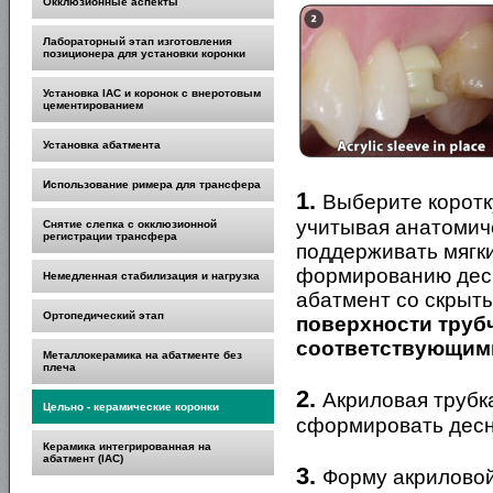
Окклюзионные аспекты
Лабораторный этап изготовления
позиционера для установки коронки
Установка IAC и коронок с внеротовым
цементированием
Установка абатмента
Использование римера для трансфера
1.
Выберите коротк
учитывая анатомич
Снятие слепка с окклюзионной
регистрации трансфера
поддерживать мягки
формированию десн
Немедленная стабилизация и нагрузка
абатмент со скрыт
Ортопедический этап
поверхности труб
соответствующими
Металлокерамика на абатменте без
плеча
2.
Акриловая трубк
Цельно - керамические коронки
сформировать десн
Керамика интегрированная на
абатмент (IAC)
3.
Форму акриловой