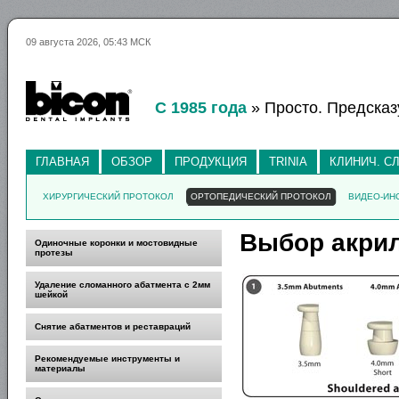
09 августа 2026, 05:43 МСК
С 1985 года
» Просто. Предсказ
ГЛАВНАЯ
ОБЗОР
ПРОДУКЦИЯ
TRINIA
КЛИНИЧ. С
ХИРУРГИЧЕСКИЙ ПРОТОКОЛ
ОРТОПЕДИЧЕСКИЙ ПРОТОКОЛ
ВИДЕО-ИН
Выбор акрил
Одиночные коронки и мостовидные
протезы
Удаление сломанного абатмента с 2мм
шейкой
Снятие абатментов и реставраций
Рекомендуемые инструменты и
материалы