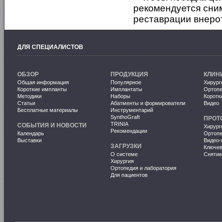
рекомендуется сни
реставрации внеро
ДЛЯ СПЕЦИАЛИСТОВ
ОБЗОР
ПРОДУКЦИЯ
КЛИН
Общая информация
Популярное
Хирург
Короткие импланты
Имплантаты
Ортопе
Методики
Наборы
Коротк
Статьи
Абатменты и формирователи
Видео
Бесплатные материалы
Инструментарий
SynthoGraft
ПРОТ
TRINIA
СОБЫТИЯ И НОВОСТИ
Хирург
Рекомендации
Календарь
Ортопе
Выставки
Видео-
ЗАГРУЗКИ
Ключе
О системе
Снятие
Хирургия
Ортопедия и лаборатория
Для пациентов