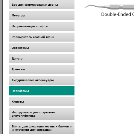
Бор для формирования десны
Мукотом
Направляющие штифты
Расширитель костной ткани
Остеотомы
Долото
Трепаны
Хирургические аксессуары
Периотомы
Кюреты
Инструменты для открытого
синуслифтинга
Винты для фиксации костных блоков и
инструмент для фиксации