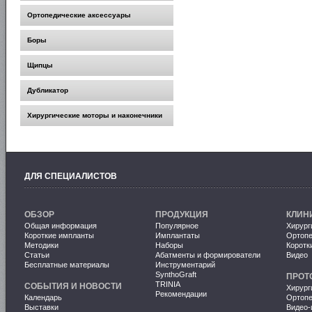
Ортопедические аксессуары
Боры
Щипцы
Дубликатор
Хирургические моторы и наконечники
ДЛЯ СПЕЦИАЛИСТОВ
ОБЗОР
ПРОДУКЦИЯ
КЛИН
Общая информация
Популярное
Хирург
Короткие импланты
Имплантаты
Ортопе
Методики
Наборы
Коротк
Статьи
Абатменты и формирователи
Видео
Бесплатные материалы
Инструментарий
SynthoGraft
ПРОТ
TRINIA
СОБЫТИЯ И НОВОСТИ
Хирург
Рекомендации
Календарь
Ортопе
Выставки
Видео-