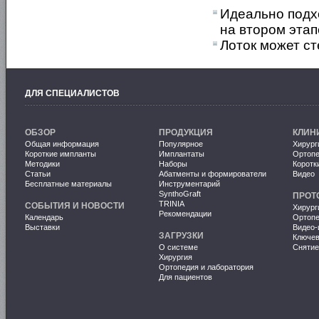
Идеально подх
на втором этап
Лоток может ст
ДЛЯ СПЕЦИАЛИСТОВ
ОБЗОР
ПРОДУКЦИЯ
КЛИН
Общая информация
Популярное
Хирург
Короткие импланты
Имплантаты
Ортопе
Методики
Наборы
Коротк
Статьи
Абатменты и формирователи
Видео
Бесплатные материалы
Инструментарий
SynthoGraft
ПРОТ
TRINIA
СОБЫТИЯ И НОВОСТИ
Хирург
Рекомендации
Календарь
Ортопе
Выставки
Видео-
ЗАГРУЗКИ
Ключе
О системе
Снятие
Хирургия
Ортопедия и лаборатория
Для пациентов