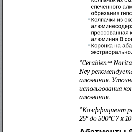
Колпачок из о
спеченного алм
обрезания гип
Колпачки из ок
алюминесодерж
прессованная 
алюминия Bicon
Коронка на аб
экстраорально
*Cerabien™ Norita
Ney рекомендуетс
алюминия. Уточни
использования ко
алюминия.
*Коэффициент ра
25° до 500°C 7 x 10
Абатменты б