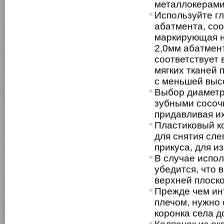
металлокерами
Используйте г
абатмента, со
маркирующая н
2,0мм абатмент
соответствует 
мягких тканей 
с меньшей высо
Выбор диаметр
зубными сосоч
придавливая их
Пластиковый к
для снятия сле
прикуса, для и
В случае испол
убедится, что 
верхней плоск
Прежде чем ин
плечом, нужно 
коронка села д