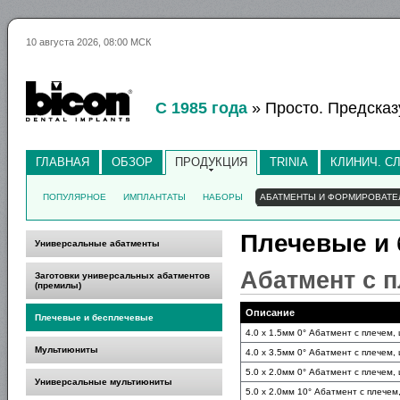
10 августа 2026, 08:00 МСК
С 1985 года
» Просто. Предсказ
ГЛАВНАЯ
ОБЗОР
ПРОДУКЦИЯ
TRINIA
КЛИНИЧ. С
ПОПУЛЯРНОЕ
ИМПЛАНТАТЫ
НАБОРЫ
АБАТМЕНТЫ И ФОРМИРОВАТЕ
Плечевые и
Универсальные абатменты
Абатмент с п
Заготовки универсальных абатментов
(премилы)
Описание
Плечевые и бесплечевые
4.0 x 1.5мм 0° Абатмент с плечем,
Мультиюниты
4.0 x 3.5мм 0° Абатмент с плечем,
5.0 x 2.0мм 0° Абатмент с плечем,
Универсальные мультиюниты
5.0 x 2.0мм 10° Абатмент с плечем