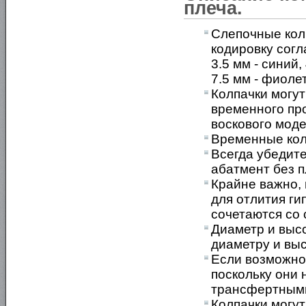
плеча.
Слепочные кол
кодировку согл
3.5 мм - синий,
7.5 мм - фиоле
Колпачки могут
временного про
воскового мод
Временные кол
Всегда убедите
абатмент без 
Крайне важно,
для отлития ги
сочетаются со 
Диаметр и выс
диаметру и выс
Если возможно,
поскольку они 
трансфертными
Колпачки могут