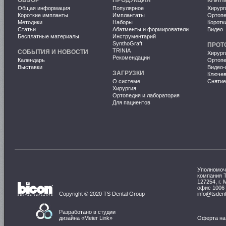
Общая информация
Популярное
Хирург
Короткие импланты
Имплантаты
Ортопе
Методики
Наборы
Коротк
Статьи
Абатменты и формирователи
Видео
Бесплатные материалы
Инструментарий
SynthoGraft
ПРОТ
TRINIA
СОБЫТИЯ И НОВОСТИ
Хирург
Рекомендации
Календарь
Ортопе
Выставки
Видео-
ЗАГРУЗКИ
Ключе
О системе
Снятие
Хирургия
Ортопедия и лаборатория
Для пациентов
Уполномоч
компания 
127254, г. 
офис 1006
Copyright © 2020 TS Dental Group
info@tsdent
Разработано в студии
дизайна «
Meier Link
»
Оферта на